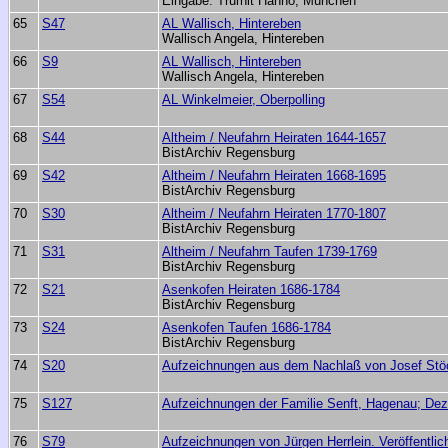
Eingabe: Trurnit Hanno, München
65
S47
AL Wallisch, Hintereben
Wallisch Angela, Hintereben
66
S9
AL Wallisch, Hintereben
Wallisch Angela, Hintereben
67
S54
AL Winkelmeier, Oberpolling
68
S44
Altheim / Neufahrn Heiraten 1644-1657
BistArchiv Regensburg
69
S42
Altheim / Neufahrn Heiraten 1668-1695
BistArchiv Regensburg
70
S30
Altheim / Neufahrn Heiraten 1770-1807
BistArchiv Regensburg
71
S31
Altheim / Neufahrn Taufen 1739-1769
BistArchiv Regensburg
72
S21
Asenkofen Heiraten 1686-1784
BistArchiv Regensburg
73
S24
Asenkofen Taufen 1686-1784
BistArchiv Regensburg
74
S20
Aufzeichnungen aus dem Nachlaß von Josef Stöck
75
S127
Aufzeichnungen der Familie Senft, Hagenau; De
76
S79
Aufzeichnungen von Jürgen Herrlein. Veröffentlic