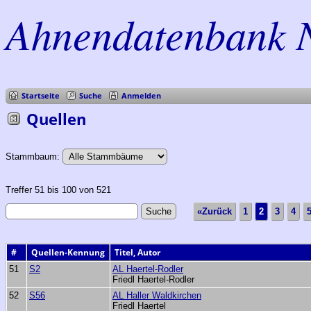
Ahnendatenbank 
Startseite
Suche
Anmelden
Quellen
Stammbaum:
Treffer 51 bis 100 von 521
«Zurück
1
2
3
4
#
Quellen-Kennung
Titel, Autor
51
S2
AL Haertel-Rodler
Friedl Haertel-Rodler
52
S56
AL Haller Waldkirchen
Friedl Haertel