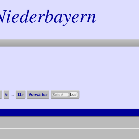
Niederbayern
5
6
...
11»
Vorwärts»