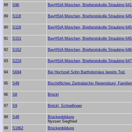
88
S96
BayHStA München, Briefprotokolle Straubing 641,
89
S118
BayHStA München, Briefprotokolle Straubing 645 I
90
S119
BayHStA München, Briefprotokolle Straubing 645 I
91
S151
BayHStA München, Briefprotokolle Straubing 645 I
92
S152
BayHStA München, Briefprotokolle Straubing 646 f
93
S224
BayHStA München, Briefprotokolle Straubing 647, 
94
S694
Bei Hochzeit Sohn Bartholomäus bereits Tod.
95
S49
Bischöfliches Zentralarchiv Regensburg, Familienb
96
S8
Bröckl
97
S9
Bröckl, Schnellinger
98
S48
Brückenbildung
Nyssen Siegfried
99
S1862
Brückenbildung