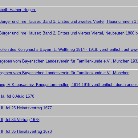
beth Hafner, Regen.
Bürger und ihre Häuser; Band 1, Erstes und zweites Viertel, Hausnummern 1 
Bürger und ihre Häuser; Band 2, Drittes und viertes Viertel, Neubeuten 180
len des Königreichs Bayern 1. Weltkrieg 1914 - 1918, veröffentlicht auf ww
gegeben vom Bayerischen Landesverein für Familienkunde e.V., München 193
gegeben vom Bayerischen Landesverein für Familienkunde e.V., München
ng IV Kriegsarchiv. Kriegsstammrollen, 1914-1918 veröffentlicht durch ances
a, fol 8 Aluid 1670
I, fol 25 Heiratsvertrag 1677
I, fol 34 Vertrag 1678
I, fol 36 Heiratsvertrag 1678