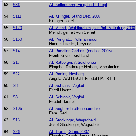
53
S36
AL Kellermann, Eingabe R. Riepl
54
S111
AL Killinger, Stand Dez. 2007
Killinger Josef
55
S170
AL Meindl, Waldkirchen, persönl. Mitteilung 2008
Meindl, gemalt von Seifert
56
S150
AL Pongratz, Pollmannsdorf
Haertel Friedel, Freyung
57
S14
AL Ragaller, Garham (gedbas 2005)
Frank Knorr, Teichland
58
S17
AL Ratberger, Altreichenau
Eingabe: Ratberger Herbert, Moosinning
59
S22
AL Rodler, Irlesberg
Angela WALLISCH, Friedel HAERTEL
60
S8
AL Schrank, Voglöd
Friedl Haertel
61
S3
AL Schrank, Voglöd
Friedel Haertel
62
S106
AL Segl, Schrottenbaumühle
Fam. Segl
63
S16
AL Stockinger, Wegscheid
Josef Stockinger, Wegscheid
64
S26
AL Trurnit, Stand 2007