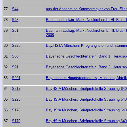
77
S44
aus der Ahnenreihe Kammermayer von Frau Elisa
78
S45
Baumann Ludwig: Markt Neukirchen b. Hl. Blut - 
79
S51
Baumann Ludwig: Markt Neukirchen b. Hl. Blut - 
2008
80
S228
Bay.HSTA München, Kriegranglisten und -stammrol
81
S88
Bayerische Geschlechtertafeln, Band 1. Heraus
82
S91
Bayerische Geschlechtertafeln, Band 2. Heraus
83
S201
Bayerisches Hauptstaatsarchiv; München; Abteilu
84
S217
BayHStA München, Briefprotokolle Straubing 640 I
85
S223
BayHStA München, Briefprotokolle Straubing 640 I
86
S178
BayHStA München, Briefprotokolle Straubing 640 I
87
S179
BayHStA München, Briefprotokolle Straubing 640 I