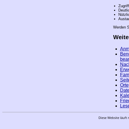
Zugrif
Deutli
Nützli
Austau
Werden Si
Weite
Anm
Ben
bea
Nac
Erwe
Fami
Seit
Orte
Date
Kal
Frie
Les
Diese Website läuft 