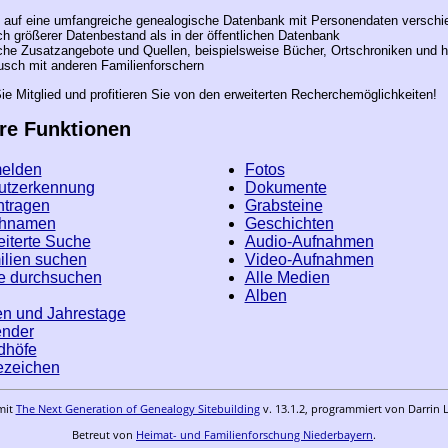
f auf eine umfangreiche genealogische Datenbank mit Personendaten verschi
ch größerer Datenbestand als in der öffentlichen Datenbank
che Zusatzangebote und Quellen, beispielsweise Bücher, Ortschroniken und h
sch mit anderen Familienforschern
e Mitglied und profitieren Sie von den erweiterten Recherchemöglichkeiten!
re Funktionen
elden
Fotos
utzerkennung
Dokumente
ntragen
Grabsteine
hnamen
Geschichten
iterte Suche
Audio-Aufnahmen
lien suchen
Video-Aufnahmen
e durchsuchen
Alle Medien
Alben
n und Jahrestage
ender
dhöfe
ezeichen
mit
The Next Generation of Genealogy Sitebuilding
v. 13.1.2, programmiert von Darrin 
Betreut von
Heimat- und Familienforschung Niederbayern
.