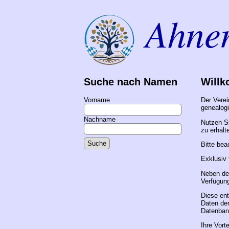
Ahne
Suche nach Namen
Will
Vorname
Der Verei
genealogi
Nachname
Nutzen Si
zu erhalt
Bitte bea
Exklusiv 
Neben der
Verfügun
Diese ent
Daten dem
Datenbank
Ihre Vorte