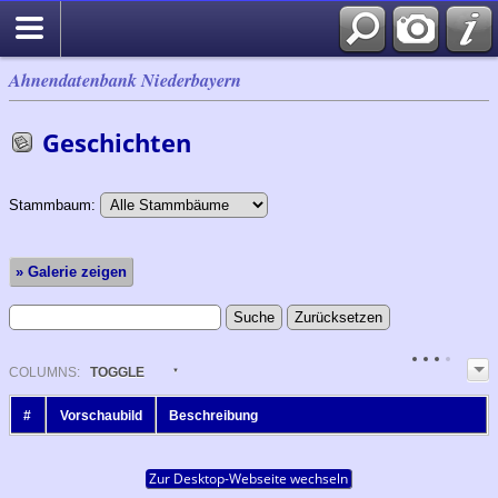
Ahnendatenbank Niederbayern
Geschichten
Stammbaum:
» Galerie zeigen
COL
UMN
S:
TOGGLE
#
Vorschaubild
Beschreibung
Zur Desktop-Webseite wechseln