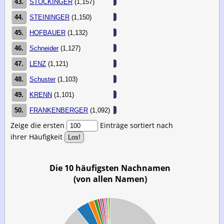
43.
STOCKINGER
(1,157)
44.
STEININGER
(1,150)
45.
HOFBAUER
(1,132)
46.
Schneider
(1,127)
47.
LENZ
(1,121)
48.
Schuster
(1,103)
49.
KRENN
(1,101)
50.
FRANKENBERGER
(1,092)
Zeige die ersten
Einträge sortiert nach
ihrer Häufigkeit
Die 10 häufigsten Nachnamen
(von allen Namen)
00
00
00