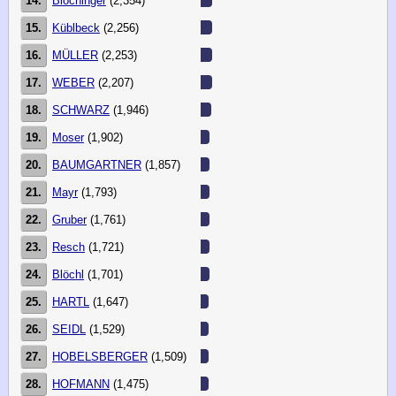
14.
Blöchinger
(2,354)
15.
Küblbeck
(2,256)
16.
MÜLLER
(2,253)
17.
WEBER
(2,207)
18.
SCHWARZ
(1,946)
19.
Moser
(1,902)
20.
BAUMGARTNER
(1,857)
21.
Mayr
(1,793)
22.
Gruber
(1,761)
23.
Resch
(1,721)
24.
Blöchl
(1,701)
25.
HARTL
(1,647)
26.
SEIDL
(1,529)
27.
HOBELSBERGER
(1,509)
28.
HOFMANN
(1,475)