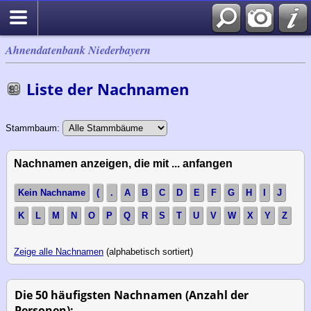
Ahnendatenbank Niederbayern
Liste der Nachnamen
Stammbaum:
Nachnamen anzeigen, die mit ... anfangen
Kein Nachname
(
.
A
B
C
D
E
F
G
H
I
J
K
L
M
N
O
P
Q
R
S
T
U
V
W
X
Y
Z
Zeige alle Nachnamen
(alphabetisch sortiert)
Die 50 häufigsten Nachnamen (Anzahl der
Personen):