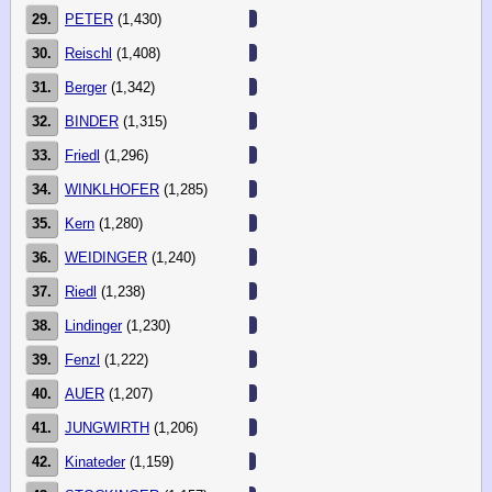
29.
PETER
(1,430)
30.
Reischl
(1,408)
31.
Berger
(1,342)
32.
BINDER
(1,315)
33.
Friedl
(1,296)
34.
WINKLHOFER
(1,285)
35.
Kern
(1,280)
36.
WEIDINGER
(1,240)
37.
Riedl
(1,238)
38.
Lindinger
(1,230)
39.
Fenzl
(1,222)
40.
AUER
(1,207)
41.
JUNGWIRTH
(1,206)
42.
Kinateder
(1,159)