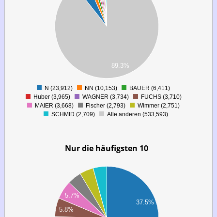
00
00
00
00
00
00
00
89.3%
00
0
000
N (23,912)
NN (10,153)
BAUER (6,411)
0
Huber (3,965)
WAGNER (3,734)
FUCHS (3,710)
MAIER (3,668)
Fischer (2,793)
Wimmer (2,751)
SCHMID (2,709)
Alle anderen (533,593)
Nur die häufigsten 10
00
00
00
00
5.7%
00
37.5%
5.8%
00