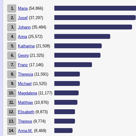
1.
Maria
(54,866)
2.
Josef
(37,297)
3.
Johann
(35,484)
4.
Anna
(25,572)
5.
Katharina
(21,508)
6.
Georg
(21,325)
7.
Franz
(17,146)
8.
Theresia
(11,591)
9.
Michael
(11,525)
10.
Magdalena
(11,177)
11.
Matthias
(10,876)
12.
Elisabeth
(9,873)
13.
Therese
(9,774)
14.
Anna-M.
(8,469)