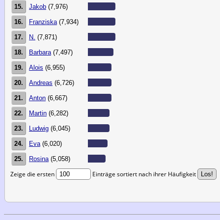
15.
Jakob
(7,976)
16.
Franziska
(7,934)
17.
N.
(7,871)
18.
Barbara
(7,497)
19.
Alois
(6,955)
20.
Andreas
(6,726)
21.
Anton
(6,667)
22.
Martin
(6,282)
23.
Ludwig
(6,045)
24.
Eva
(6,020)
25.
Rosina
(5,058)
Zeige die ersten
Einträge sortiert nach ihrer Häufigkeit