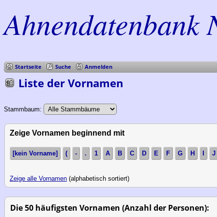
Ahnendatenbank 
Startseite
Suche
Anmelden
Liste der Vornamen
Stammbaum:
Zeige Vornamen beginnend mit
[kein Vorname]
(
-
.
1
A
B
C
D
E
F
G
H
I
J
Zeige alle Vornamen
(alphabetisch sortiert)
Die 50 häufigsten Vornamen (Anzahl der Personen):