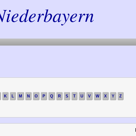
Niederbayern
K
L
M
N
O
P
Q
R
S
T
U
V
W
X
Y
Z