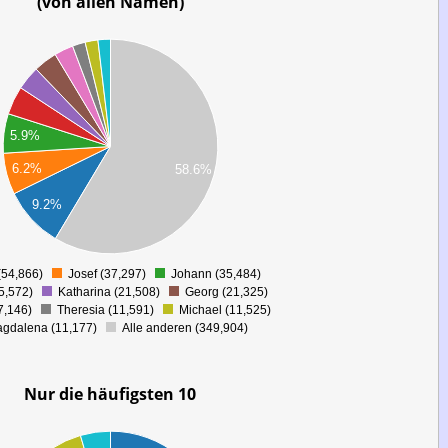
(von allen Namen)
5.9%
6.2%
58.6%
9.2%
(54,866)
Josef (37,297)
Johann (35,484)
0
5,572)
Katharina (21,508)
Georg (21,325)
7,146)
Theresia (11,591)
Michael (11,525)
gdalena (11,177)
Alle anderen (349,904)
Nur die häufigsten 10