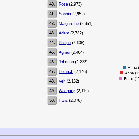
40.
Rosa
(2,973)
50000
45000
41.
Sophia
(2,952)
40000
42.
Margarethe
(2,851)
35000
43.
Adam
(2,782)
30000
25000
44.
Philipp
(2,606)
20000
45.
Agnes
(2,464)
15000
46.
Johanna
(2,223)
10000
Maria 
47.
Heinrich
(2,146)
Anna (2
Franz (1
48.
Veit
(2,132)
49.
Wolfgang
(2,119)
50.
Hans
(2,078)