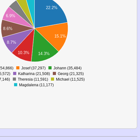
22.2%
6.9%
8.6%
15.1%
8.7%
10.3%
14.3%
(54,866)
Josef (37,297)
Johann (35,484)
0
5,572)
Katharina (21,508)
Georg (21,325)
7,146)
Theresia (11,591)
Michael (11,525)
Magdalena (11,177)