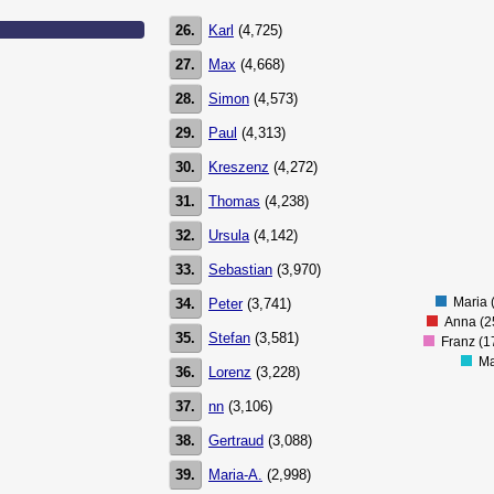
26.
Karl
(4,725)
350000
27.
Max
(4,668)
300000
28.
Simon
(4,573)
250000
29.
Paul
(4,313)
200000
30.
Kreszenz
(4,272)
150000
31.
Thomas
(4,238)
100000
32.
Ursula
(4,142)
50000
33.
Sebastian
(3,970)
0
Maria 
34.
Peter
(3,741)
Anna (2
35.
Stefan
(3,581)
Franz (1
Ma
36.
Lorenz
(3,228)
37.
nn
(3,106)
38.
Gertraud
(3,088)
39.
Maria-A.
(2,998)
55000