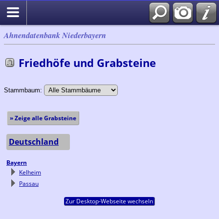
Ahnendatenbank Niederbayern
Friedhöfe und Grabsteine
Stammbaum:
» Zeige alle Grabsteine
Deutschland
Bayern
Kelheim
Passau
Zur Desktop-Webseite wechseln