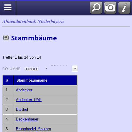
Ahnendatenbank Niederbayern
Stammbäume
Treffer 1 bis 14 von 14
COL
UMN
S:
TOGGLE
#
Stammbaumname
1
Abdecker
2
Abdecker_PAF
3
Barthel
4
Beckenbauer
5
Brunnhoelzl_Saulorn