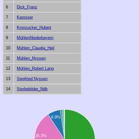
6
Dick_Franz
7
Karosser
8
Kronzucker_Hubert
9
MühlenNiederbayern
10
Mühlen_Claudia_Heil
11
Mühlen_Nyssen
12
Mühlen_Robert Lang
13
Siegfried Nyssen
14
Sterbebilder_Ndb
6.9%
26.3%