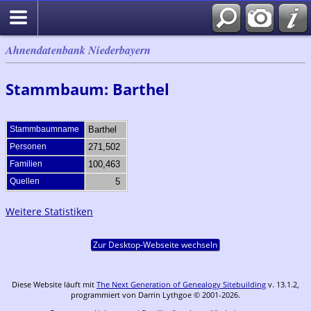
Ahnendatenbank Niederbayern
Stammbaum: Barthel
Stammbaumname
Barthel
Personen
271,502
Familien
100,463
Quellen
5
Weitere Statistiken
Zur Desktop-Webseite wechseln
Diese Website läuft mit
The Next Generation of Genealogy Sitebuilding
v. 13.1.2,
programmiert von Darrin Lythgoe © 2001-2026.