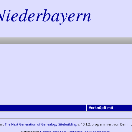
Niederbayern
Verknüpft mit
mit
The Next Generation of Genealogy Sitebuilding
v. 13.1.2, programmiert von Darrin 
Betreut von
Heimat- und Familienforschung Niederbayern
.