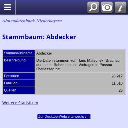
Ahnendatenbank Niederbayern
Stammbaum: Abdecker
Stammbaumname
Abdecker
Beschreibung
Die Daten stammen von Hans Matschek, Braunau,
der sie im Rahmen eines Vortrages in Passau
überlassen hat.
Personen
28,917
Familien
11,318
Quellen
26
Weitere Statistiken
Zur Desktop-Webseite wechseln