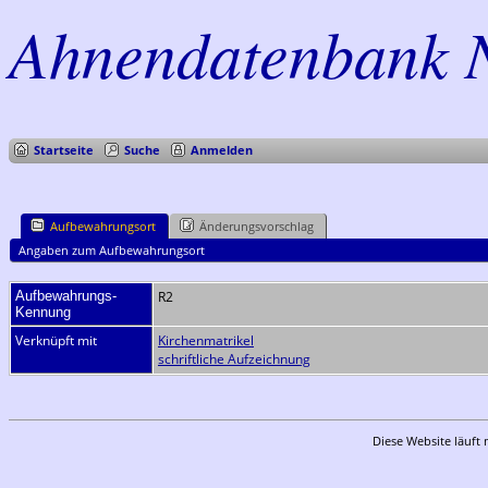
Ahnendatenbank 
Startseite
Suche
Anmelden
Aufbewahrungsort
Änderungsvorschlag
Angaben zum Aufbewahrungsort
Aufbewahrungs-
R2
Kennung
Verknüpft mit
Kirchenmatrikel
schriftliche Aufzeichnung
Diese Website läuft 