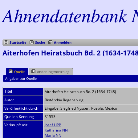
Ahnendatenbank 
Startseite
Suche
Anmelden
Aiterhofen Heiratsbuch Bd. 2 (1634-1748
Quelle
Änderungsvorschlag
Angaben zur Quelle
Titel
Aiterhofen Heiratsbuch Bd. 2 (1634-1748)
Autor
BistArchiv Regensburg
Veröffentlicht durch
Eingabe: Siegfried Nyssen, Puebla, Mexico
Quellen-Kennung
S1553
Verknüpft mit
Josef LIPP
Katharina NN
Maria NN