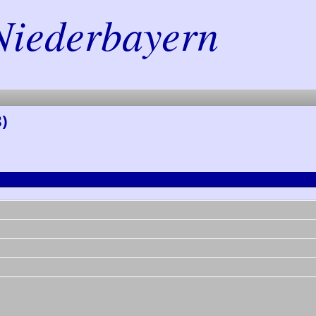
Niederbayern
)