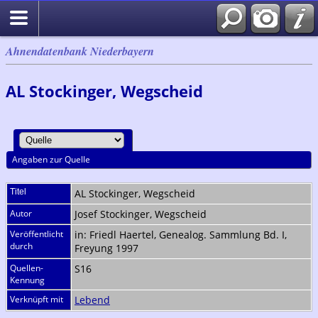
Ahnendatenbank Niederbayern
AL Stockinger, Wegscheid
Angaben zur Quelle
Titel
AL Stockinger, Wegscheid
Autor
Josef Stockinger, Wegscheid
Veröffentlicht
in: Friedl Haertel, Genealog. Sammlung Bd. I,
durch
Freyung 1997
Quellen-
S16
Kennung
Verknüpft mit
Lebend