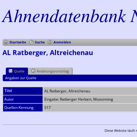
Ahnendatenbank 
Startseite
Suche
Anmelden
AL Ratberger, Altreichenau
Quelle
Änderungsvorschlag
Angaben zur Quelle
Titel
AL Ratberger, Altreichenau
Autor
Eingabe: Ratberger Herbert, Moosinning
Quellen-Kennung
S17
Diese Website läuft 