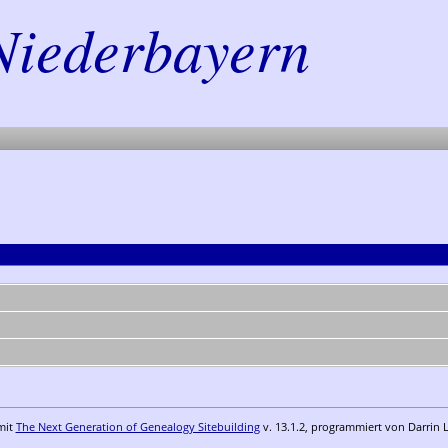
Niederbayern
mit
The Next Generation of Genealogy Sitebuilding
v. 13.1.2, programmiert von Darrin 