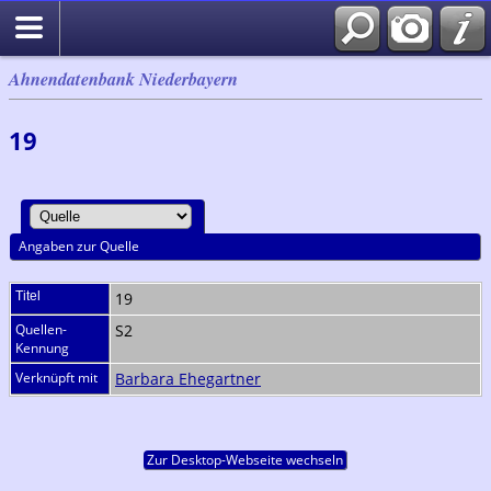
Ahnendatenbank Niederbayern
19
Angaben zur Quelle
Titel
19
Quellen-
S2
Kennung
Verknüpft mit
Barbara Ehegartner
Zur Desktop-Webseite wechseln