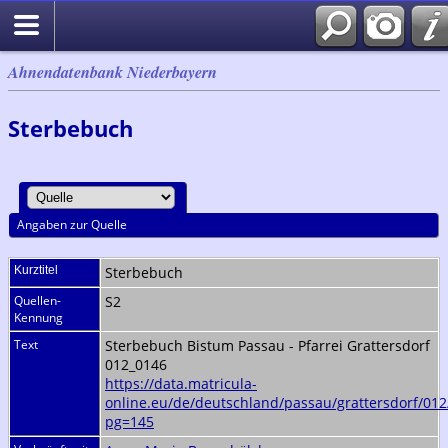
Ahnendatenbank Niederbayern
Sterbebuch
Angaben zur Quelle
Kurztitel
Sterbebuch
Quellen-
S2
Kennung
Text
Sterbebuch Bistum Passau - Pfarrei Grattersdorf
012_0146
https://data.matricula-
online.eu/de/deutschland/passau/grattersdorf/012
pg=145