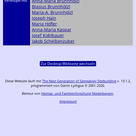
Verknüpft mit
Anna-Maria Brunnhölzl
Blasius Brunnhölzl
Maria-A. Brunnhölzl
Joseph Hain
Maria Höfler
Anna-Maria Kaspar
Josef Koblbauer
Jakob Scheibenzuber
Zur Desktop-Webseite wechseln
Diese Website läuft mit
The Next Generation of Genealogy Sitebuilding
v. 13.1.2,
programmiert von Darrin Lythgoe © 2001-2026.
Betreut von
Heimat- und Familienforschung Niederbayern
.
Impressum