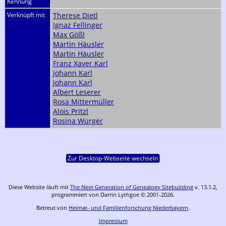
Kennung
Verknüpft mit
Therese Dietl
Ignaz Fellinger
Max Gößl
Martin Häusler
Martin Häusler
Franz Xaver Karl
Johann Karl
Johann Karl
Albert Leserer
Rosa Mittermüller
Alois Pritzl
Rosina Würger
Zur Desktop-Webseite wechseln
Diese Website läuft mit
The Next Generation of Genealogy Sitebuilding
v. 13.1.2,
programmiert von Darrin Lythgoe © 2001-2026.
Betreut von
Heimat- und Familienforschung Niederbayern
.
Impressum