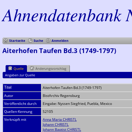
Ahnendatenbank 
Startseite
Suche
Anmelden
Aiterhofen Taufen Bd.3 (1749-1797)
Quelle
Änderungsvorschlag
Angaben zur Quelle
Titel
Aiterhofen Taufen Bd.3 (1749-1797)
Autor
BistArchiv Regensburg
Veröffentlicht durch
Eingabe: Nyssen Siegfried, Puebla, Mexico
Quellen-Kennung
S2105
Verknüpft mit
Anna Maria CHRISTL
Johann CHRISTL
Johann Baptist CHRISTL