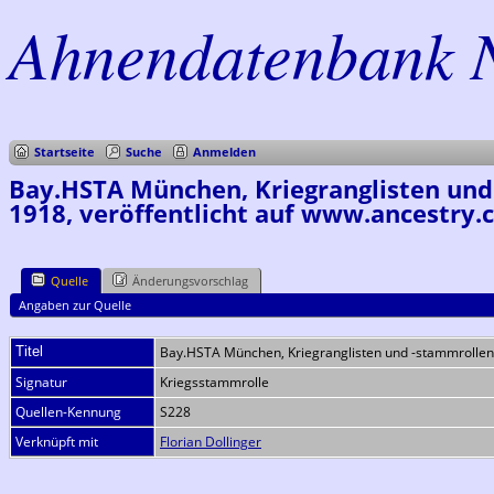
Ahnendatenbank 
Startseite
Suche
Anmelden
Bay.HSTA München, Kriegranglisten und 
1918, veröffentlicht auf www.ancestry
Quelle
Änderungsvorschlag
Angaben zur Quelle
Titel
Bay.HSTA München, Kriegranglisten und -stammrollen 
Signatur
Kriegsstammrolle
Quellen-Kennung
S228
Verknüpft mit
Florian Dollinger