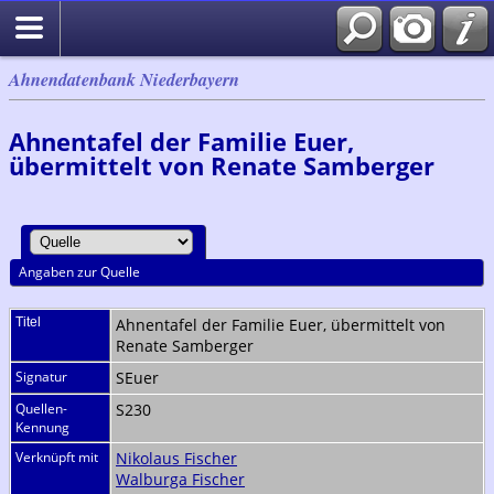
Ahnendatenbank Niederbayern
Ahnentafel der Familie Euer,
übermittelt von Renate Samberger
Angaben zur Quelle
Titel
Ahnentafel der Familie Euer, übermittelt von
Renate Samberger
Signatur
SEuer
Quellen-
S230
Kennung
Verknüpft mit
Nikolaus Fischer
Walburga Fischer