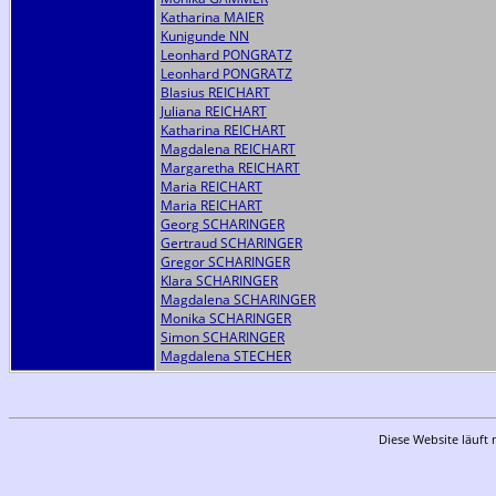
Katharina MAIER
Kunigunde NN
Leonhard PONGRATZ
Leonhard PONGRATZ
Blasius REICHART
Juliana REICHART
Katharina REICHART
Magdalena REICHART
Margaretha REICHART
Maria REICHART
Maria REICHART
Georg SCHARINGER
Gertraud SCHARINGER
Gregor SCHARINGER
Klara SCHARINGER
Magdalena SCHARINGER
Monika SCHARINGER
Simon SCHARINGER
Magdalena STECHER
Diese Website läuft 