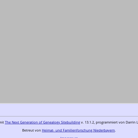
mit
The Next Generation of Genealogy Sitebuilding
v. 13.1.2, programmiert von Darrin 
Betreut von
Heimat- und Familienforschung Niederbayern
.