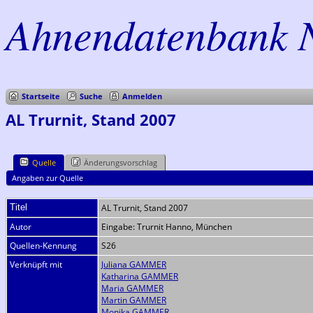
Ahnendatenbank 
Startseite
Suche
Anmelden
AL Trurnit, Stand 2007
Quelle
Änderungsvorschlag
Angaben zur Quelle
Titel
AL Trurnit, Stand 2007
Autor
Eingabe: Trurnit Hanno, München
Quellen-Kennung
S26
Verknüpft mit
Juliana GAMMER
Katharina GAMMER
Maria GAMMER
Martin GAMMER
Monika GAMMER