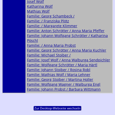
Josef Wolf
Katharina Wolf
Mathias Wolf
Familie: Georg Schambeck /
Familie: / Franziska Plötz
Familie: / Margarete Klimmer
Familie: Anton Schrötter / Anna Maria Pfeffer
Familie: Johann Wolfgang Schrötter / Katharina
Pöschl
Familie: / Anna Maria Probst
Familie: Georg Schrötter / Anna Maria Kuchler
Familie: Michael Stoiber /
Familie: Josef Wolf / Anna Walburga Sendpichler
Familie: Wolfgang Schrötter / Maria Härtl
Familie: Johann Stoiber / Rosina Robl
Familie: Mathias Wolf / Maria Lehner
Familie: Georg Stoiber / Martina Holler
Familie: Wolfgang Wagner / Walburga Engl
Familie: Johann Probst / Barbara Wittmann
Zur Desktop-Webseite wechseln