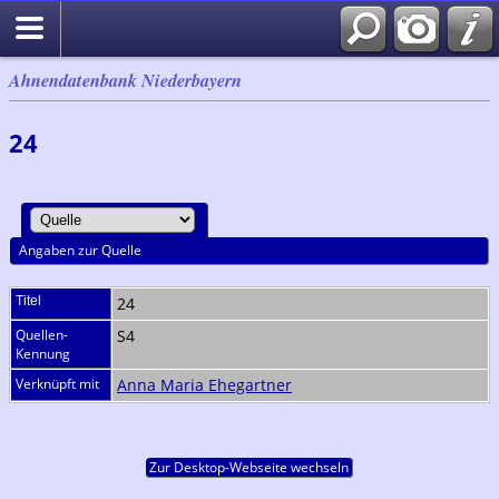
Ahnendatenbank Niederbayern
24
Angaben zur Quelle
Titel
24
Quellen-
S4
Kennung
Verknüpft mit
Anna Maria Ehegartner
Zur Desktop-Webseite wechseln