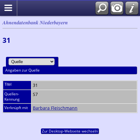
Ahnendatenbank Niederbayern
31
Angaben zur Quelle
Titel
31
Quellen-
S7
Kennung
Verknüpft mit
Barbara Fleischmann
Zur Desktop-Webseite wechseln