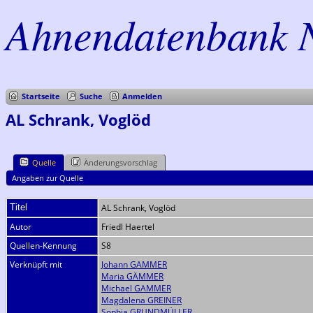
Ahnendatenbank 
Startseite
Suche
Anmelden
AL Schrank, Voglöd
Quelle
Änderungsvorschlag
Angaben zur Quelle
Titel
AL Schrank, Voglöd
Autor
Friedl Haertel
Quellen-Kennung
S8
Verknüpft mit
Johann GAMMER
Maria GÄMMER
Michael GAMMER
Magdalena GREINER
Sophia GRUNDMÜLLER