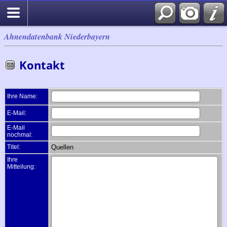
Ahnendatenbank Niederbayern
Kontakt
Ihre Name:
E-Mail:
E-Mail
nochmal:
Titel:
Quellen
Ihre
Mitteilung: